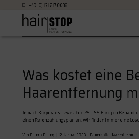
Zum
+49 (0) 171 217 0008
Inhalt
springen
Was kostet eine B
Haarentfernung m
Je nach Körperareal zwischen 25 – 95 Euro pro Behandlu
einen Ratenzahlungsplan an. Wir finden immer eine Lös
Von
Bianca Erning
|
12. Januar 2023
|
Dauerhafte Haarentfernung