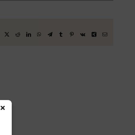
Facebook
X
Reddit
LinkedIn
WhatsApp
Telegram
Tumblr
Pinterest
Vk
Xing
E-
Mail