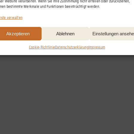
ser Website verarbeiten. Wenn Sie Ihre Zustimmung nicht erteilen oder zurückziehen,
nen bestimmte Merkmale und Funktionen beeinträchtigt werden.
nste verwalten
Akzeptieren
Ablehnen
Einstellungen anseh
Cookie-Richtlinie
Datenschutzerklärung
Impressum