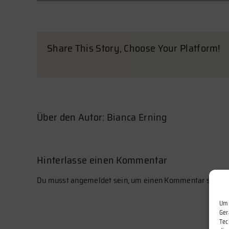
Share This Story, Choose Your Platform!
Über den Autor:
Bianca Erning
Hinterlasse einen Kommentar
Du musst
angemeldet
sein, um einen Kommentar schrei
Um 
Ger
Tec